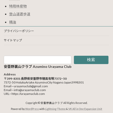
特用林産物
登山道遊歩道
精油
プライバシーポリシー
サイトマップ
検索
安曇野裏山クラブ Azumino Urayama Club
Address
〒399-8301 長野県安曇野市穂高有明7372−50
7372-50 HotakaAriake AzuminoCity Nagano Japan3998301
Email—urayamaclub@gmail.com
Email—info@urayamaclub.com
URL—https://urayamaclub.com
Copyright © 安曇野裏山クラブ All Rights Reserved.
Powered by
WordPress
with
Lightning Theme
&
VK All in One Expansion Unit