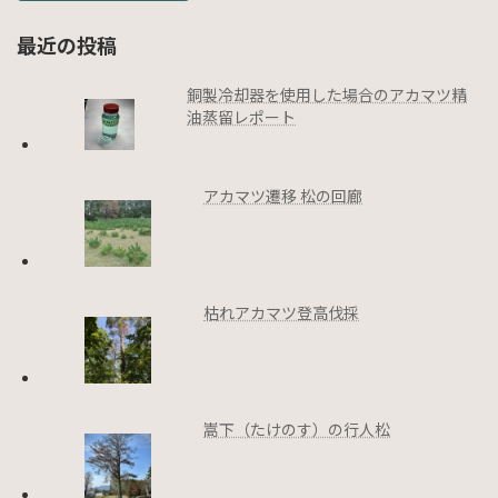
最近の投稿
銅製冷却器を使用した場合のアカマツ精
油蒸留レポート
アカマツ遷移 松の回廊
枯れアカマツ登高伐採
嵩下（たけのす）の行人松