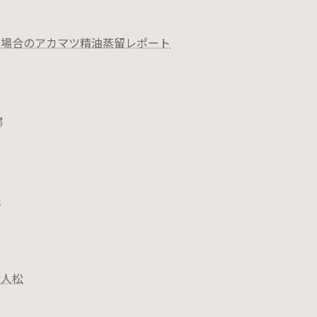
た場合のアカマツ精油蒸留レポート
廊
採
行人松