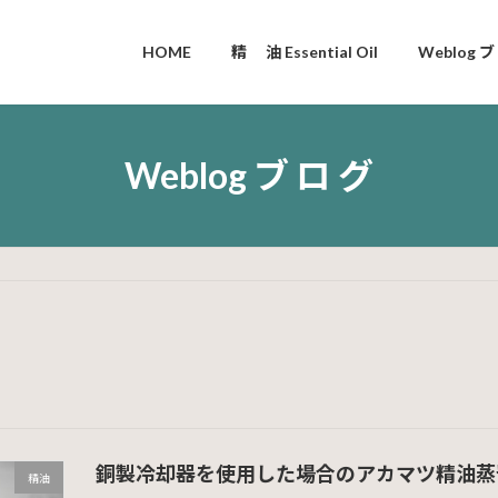
HOME
精 油 Essential Oil
Weblog ブ
Weblog ブ ロ グ
銅製冷却器を使用した場合のアカマツ精油蒸
精油