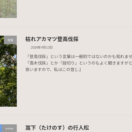
枯れアカマツ登高伐採
伐採
2024年9月13日
「登高伐採」という言葉は一般的ではないのかも知れま
「高木伐採」とか「段切り」というのもよく聞きますが
思いますので、私はこの登 […]
嵩下（たけのす）の行人松
essay