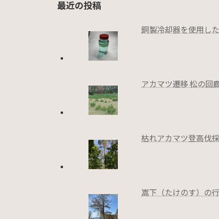
最近の投稿
銅製冷却器を使用し
アカマツ遷移 松の回
枯れアカマツ登高伐
嵩下（たけのす）の