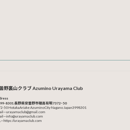
曇野裏山クラブ Azumino Urayama Club
dress
99-8301 長野県安曇野市穂高有明7372−50
2-50 HotakaAriake AzuminoCity Nagano Japan3998301
ail—urayamaclub@gmail.com
ail—info@urayamaclub.com
—https://urayamaclub.com