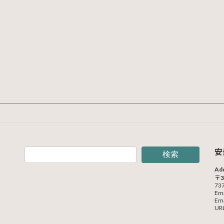
安
検索
Ad
〒3
737
Em
Em
URL