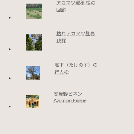
アカマツ遷移 松の
回廊
枯れアカマツ登高
伐採
嵩下（たけのす）の
行人松
安曇野ピネン
Azumino Pinene