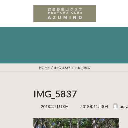
コ
ナ
ン
ビ
テ
ゲ
ン
ー
ツ
シ
へ
ョ
ス
ン
キ
に
ッ
移
プ
動
HOME
IMG_5837
IMG_5837
IMG_5837
最
2018年11月8日
2018年11月8日
ura
終
更
新