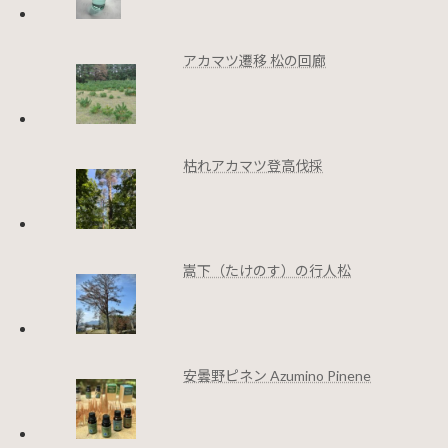
アカマツ遷移 松の回廊
枯れアカマツ登高伐採
嵩下（たけのす）の行人松
安曇野ピネン Azumino Pinene