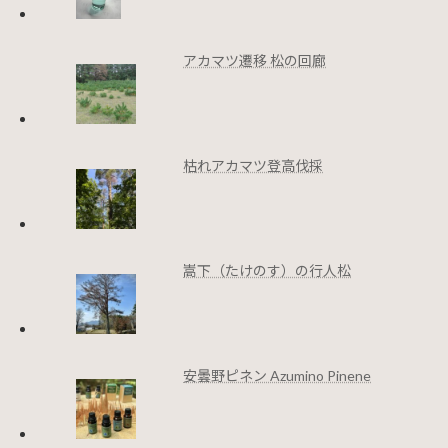
アカマツ遷移 松の回廊
枯れアカマツ登高伐採
嵩下（たけのす）の行人松
安曇野ピネン Azumino Pinene