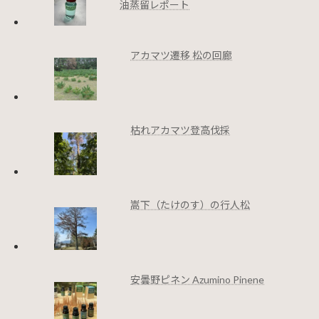
油蒸留レポート
アカマツ遷移 松の回廊
枯れアカマツ登高伐採
嵩下（たけのす）の行人松
安曇野ピネン Azumino Pinene