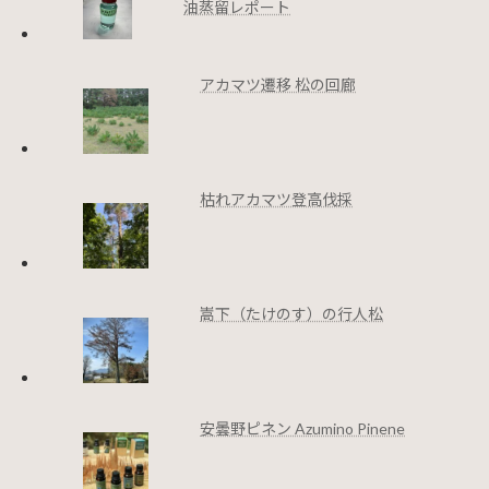
油蒸留レポート
アカマツ遷移 松の回廊
枯れアカマツ登高伐採
嵩下（たけのす）の行人松
安曇野ピネン Azumino Pinene