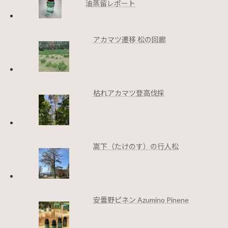
油蒸留レポート
アカマツ遷移 松の回廊
枯れアカマツ登高伐採
嵩下（たけのす）の行人松
安曇野ピネン Azumino Pinene