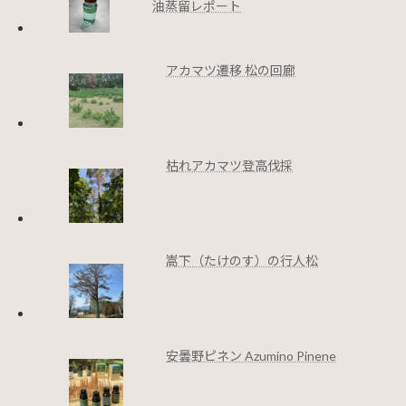
油蒸留レポート
アカマツ遷移 松の回廊
枯れアカマツ登高伐採
嵩下（たけのす）の行人松
安曇野ピネン Azumino Pinene