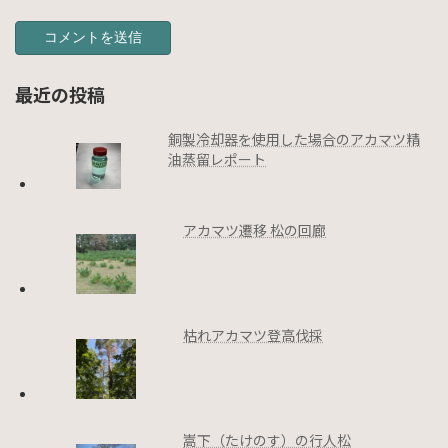
最近の投稿
銅製冷却器を使用した場合のアカマツ精
油蒸留レポート
アカマツ遷移 松の回廊
枯れアカマツ登高伐採
嵩下（たけのす）の行人松