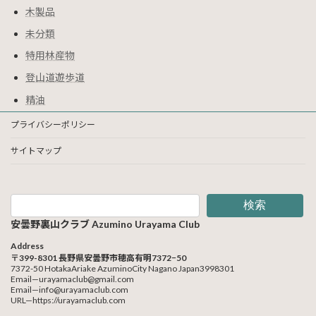
木製品
未分類
特用林産物
登山道遊歩道
精油
プライバシーポリシー
サイトマップ
検索
安曇野裏山クラブ Azumino Urayama Club
Address
〒399-8301 長野県安曇野市穂高有明7372−50
7372-50 HotakaAriake AzuminoCity Nagano Japan3998301
Email—urayamaclub@gmail.com
Email—info@urayamaclub.com
URL—https://urayamaclub.com