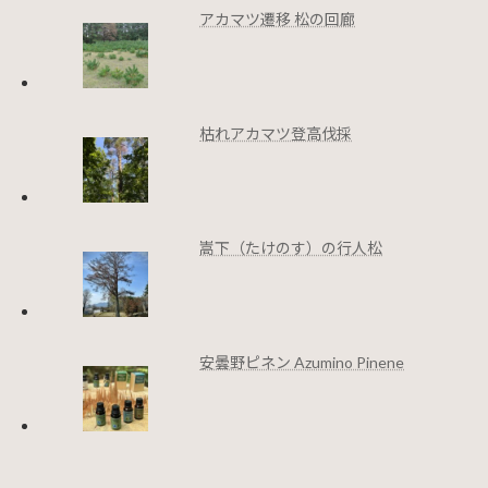
アカマツ遷移 松の回廊
枯れアカマツ登高伐採
嵩下（たけのす）の行人松
安曇野ピネン Azumino Pinene